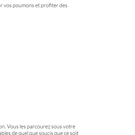
rer vos poumons et profiter des
ion. Vous les parcourez sous votre
bles de quel que soucis que ce soit