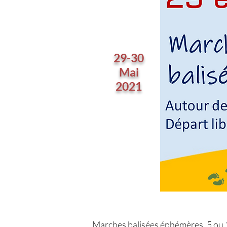
29-30
Mai
2021
Marches balisées éphémères, 5 ou 1