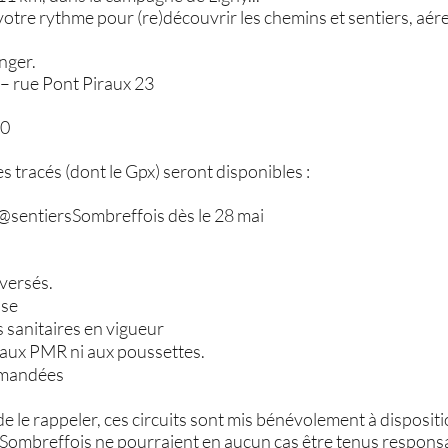
 votre rythme pour (re)découvrir les chemins et sentiers, aé
nger.
– rue Pont Piraux 23
30
es tracés (dont le Gpx) seront disponibles :
 @sentiersSombreffois dès le 28 mai
versés.
sse
sanitaires en vigueur
aux PMR ni aux poussettes.
mandées
de le rappeler, ces circuits sont mis bénévolement à disposit
 Sombreffois ne pourraient en aucun cas être tenus responsa