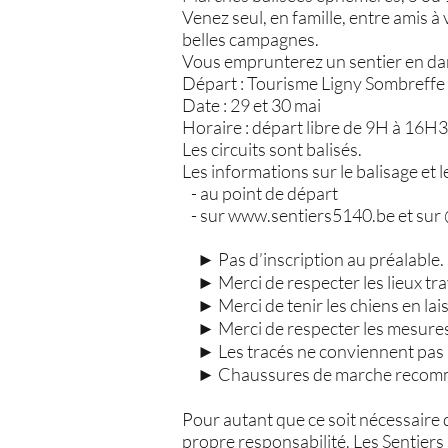
Venez seul, en famille, entre amis à
belles campagnes.
Vous emprunterez un sentier en da
Départ : Tourisme Ligny Sombreffe 
Date : 29 et 30 mai
Horaire : départ libre de 9H à 16H
Les circuits sont balisés.
Les informations sur le balisage et l
- au point de départ
- sur
www.sentiers5140.be
et sur
► Pas d’inscription au préalable.
► Merci de respecter les lieux tra
► Merci de tenir les chiens en lai
► Merci de respecter les mesures 
► Les tracés ne conviennent pas 
► Chaussures de marche recom
Pour autant que ce soit nécessaire 
propre responsabilité. Les Sentiers