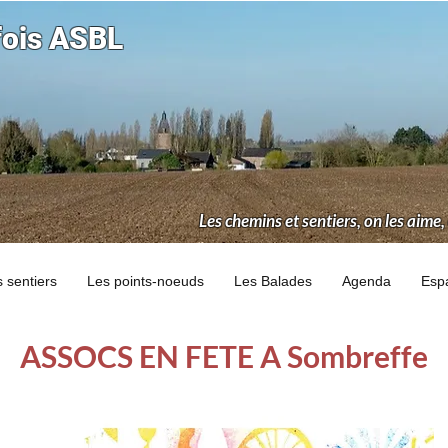
fois ASBL
Les chemins et sentiers, on les aime,
 sentiers
Les points-noeuds
Les Balades
Agenda
Esp
ASSOCS EN FETE A Sombreffe