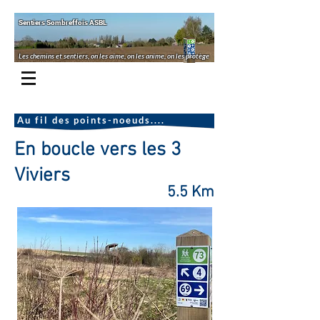
Sentiers Sombreffois ASBL
Les chemins et sentiers, on les aime, on les anime, on les protège
Au fil des points-noeuds....
En boucle vers les 3
Viviers
5.5 Km