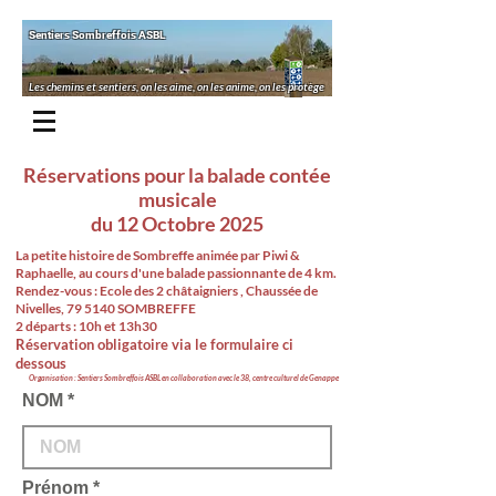
Sentiers Sombreffois ASBL
Les chemins et sentiers, on les aime, on les anime, on les protège
Réservations pour la balade contée
musicale
du 12 Octobre 2025
La petite histoire de Sombreffe animée par Piwi &
Raphaelle
, au cours d'une balade passionnante de 4 km.
Rendez-vous : Ecole des 2 châtaigniers , Chaussée de
Nivelles, 79 5140 SOMBREFFE
2 départs : 10h et 13h30
Réservation obligatoire via le formulaire ci
dessous
Organisation : Sentiers Sombreffois ASBL en collaboration avec le 38, centre culturel de Genappe
NOM
Prénom