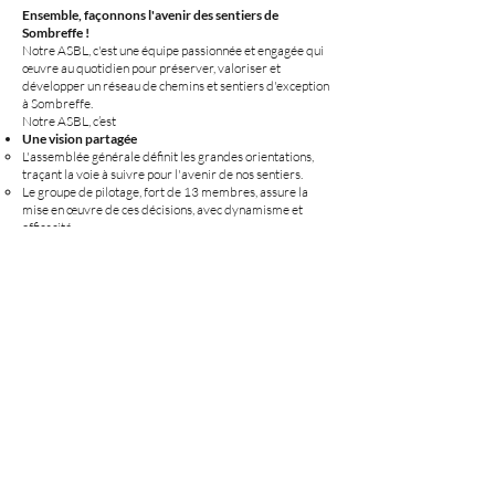
Ensemble, façonnons l'avenir des sentiers de
Sombreffe !
Notre ASBL, c'est une équipe passionnée et engagée qui
œuvre au quotidien pour préserver, valoriser et
développer un réseau de chemins et sentiers d'exception
à Sombreffe.
Notre ASBL, c’est
Une vision partagée
L'assemblée générale définit les grandes orientations,
traçant la voie à suivre pour l'avenir de nos sentiers.
Le groupe de pilotage, fort de 13 membres, assure la
mise en œuvre de ces décisions, avec dynamisme et
efficacité.
La force du bénévolat
Nos bénévoles sont le cœur battant de notre association.
Leur soutien est indispensable pour la réalisation de nos
activités et projets.
Les parrains et marraines de sentiers et du réseau point-
nœuds jouent un rôle clé dans la surveillance du terrain,
permettant une intervention rapide en cas de besoin.
Un engagement continu
Notre ASBL est en constante évolution, toujours à la
recherche de nouvelles idées et de nouveaux projets
pour améliorer et étendre notre réseau.
Nous sommes à votre écoute.