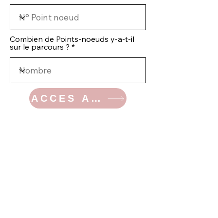
Combien de Points-noeuds y-a-t-il
sur le parcours ?
ACCES AU DOSSIER
Dossier d'enquête du meurtre
de Ligny
Bingo
la
video